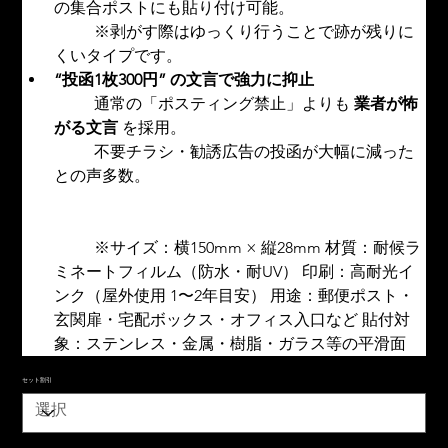
の集合ポストにも貼り付け可能。
	※剥がす際はゆっくり行うことで跡が残りに
くいタイプです。
“投函1枚300円” の文言で強力に抑止
	通常の「ポスティング禁止」よりも 
業者が怖
がる文言
 を採用。
	不要チラシ・勧誘広告の投函が大幅に減った
との声多数。
	※サイズ：横150mm × 縦28mm 材質：耐候ラ
ミネートフィルム（防水・耐UV） 印刷：高耐光イ
ンク（屋外使用 1〜2年目安） 用途：郵便ポスト・
玄関扉・宅配ボックス・オフィス入口など 貼付対
象：ステンレス・金属・樹脂・ガラス等の平滑面
セット割引