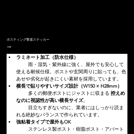
ポスティング撃退ステッカー
価
￥550
格
ラミネート加工（防水仕様）
	雨・湿気・紫外線に強く、屋外でも安心して
使える耐候仕様。ポストや玄関周りに貼っても、色
あせや劣化が起きにくい素材を採用しています。
横長で貼りやすいサイズ設計（W150 × H28mm）
	多くの郵便ポストにジャストに収まる 
控えめ
なのに視認性が高い横長サイズ
。
	目立ちすぎないのに、業者にはしっかり読ま
れる絶妙なバランスで作られています。
強粘着タイプで屋外もOK
	ステンレス製ポスト・樹脂ポスト・アパート